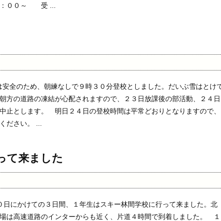
０～ 受 ...
)は安全のため、朝練なしで９時３０分登校としました。だいぶ雪はとけ
朝方の道路の凍結が心配されますので、２３日放課後の部活動、２４日
中止とします。 明日２４日の登校時間は平常どおりとなりますので、
ださい。 ...
って来ました
０日にかけての３日間、１年生はスキー林間学校に行って来ました。北
場は高速道路のインターからも近く、片道４時間で到着しました。 １