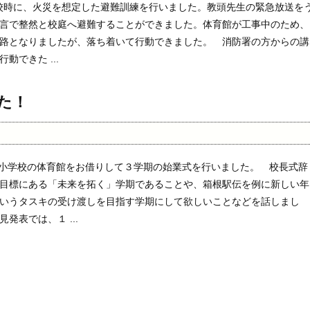
１校時に、火災を想定した避難訓練を行いました。教頭先生の緊急放送を
言で整然と校庭へ避難することができました。体育館が工事中のため、
路となりましたが、落ち着いて行動できました。 消防署の方からの講
動できた ...
た！
央小学校の体育館をお借りして３学期の始業式を行いました。 校長式辞
目標にある「未来を拓く」学期であることや、箱根駅伝を例に新しい年
いうタスキの受け渡しを目指す学期にして欲しいことなどを話しまし
発表では、１ ...