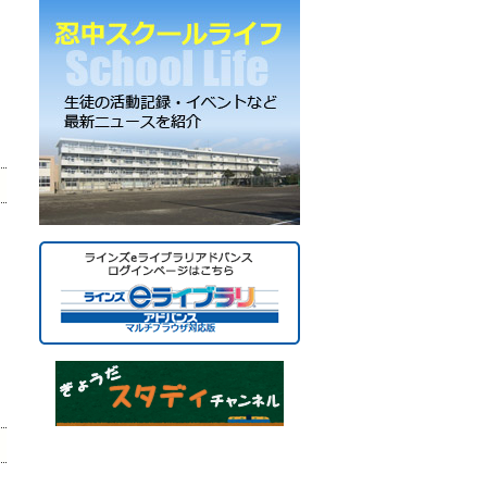
ー
カ
イ
ブ