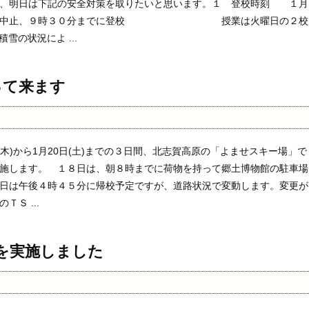
に、明日は下記の安全対策を取りたいと思います。１ 登校時刻 １月
朝練中止、９時３０分までに登校 授業は火曜日の２校
雪の状況によ ...
って来ます
(木)から1月20日(土)までの３日間、北志賀高原の「よませスキー場」で
施します。 １８日は、朝８時までに荷物を持って郷土博物館の駐車場
日は午後４時４５分に帰校予定ですが、道路状況で変動します。変更が
Ｓ ...
を実施しました