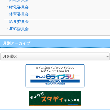
緑化委員会
体育委員会
給食委員会
JRC委員会
月別アーカイブ
月
別
ア
ー
カ
イ
ブ