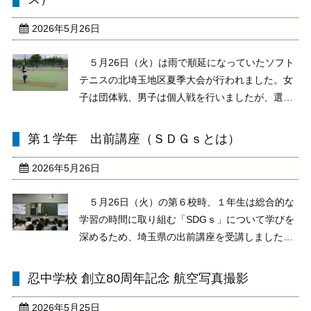
る3年生への ...
2026年5月26日
５月26日（火）は雨で順延になっていたソフト
テニスの北埼玉地区夏季大会が行われました。女
子は団体戦、男子は個人戦を行いましたが、選手
は最後まで全力で競技に挑みました。その結果、
男子個人戦では、３年北島、鎌田ペアが見事優勝
第１学年 出前講座（ＳＤＧｓとは）
し、県大会出場を決めました。県大会でのさらな
る活躍を期待し ...
2026年5月26日
５月26日（火）の第６校時、１年生は総合的な
学習の時間に取り組む「SDGｓ」について学びを
深めるため、埼玉県の出前講座を受講しました。
県の計画調整課、総括・SDGs推進担当の職員の
方が来校し、SDGｓとは何か、なぜこれらを進め
忍中学校 創立80周年記念 航空写真撮影
ていかなければならないか、意義やねらいについ
て生徒に ...
2026年5月25日