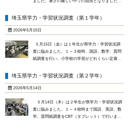
ました。暑さの厳しい中での競技となりました
が、本校陸上部から多くの生徒が参加し、大会に
挑みました。大会に出場したみなさん、暑い中お
埼玉県学力・学習状況調査（第１学年）
疲れさまでした。その結果、共通男子走幅跳、共
通男子砲丸投、共 ...
2026年5月15日
５月15日（金）は１年生が県学力・学習状況調
査に臨みました。１～３校時、国語、数学、質問
紙調査を行い、小学校の学習がどれくらい定着し
ているかを確認しました。中学校入学後、最初の
大きなテストとなりますが、みな真剣に問題に取
埼玉県学力・学習状況調査（第２学年）
り組んでいました。学力の伸びがどれくらいか、
結果が楽しみ ...
2026年5月14日
５月14日（木）は２年生が県学力・学習状況調
査に臨みました。１～４校時まで国語、英語、数
学、質問紙調査をCBT（タブレット）で行いまし
た。みな真剣な態度で問題に向き合っていまし