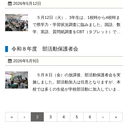
願いしま ...
2026年5月12日
５月12日（火）、3年生は、1校時から4校時ま
で県学力・学習状況調査に臨みました。国語、数
学、英語、質問紙調査をCBT（タブレット）で行
いました。みな真剣な態度で、調査に向き合い、
頑張っていました。学力がどれくらい伸びたの
令和８年度 部活動保護者会
か、結果を楽しみにしていてください。
2026年5月9日
５月８日（金）の放課後、部活動保護者会を実
施しました。部活動加入は任意となりますが、本
校では多くの生徒が学校部活動に加入していま
す。各部とも、活動日や活動内容、大会・コンク
ール、必要な用具等について担当顧問より説明が
ありました。保護者の皆様、日々充実した部活動
«
‹
2
3
4
5
6
›
»
となりますよう、ご ...