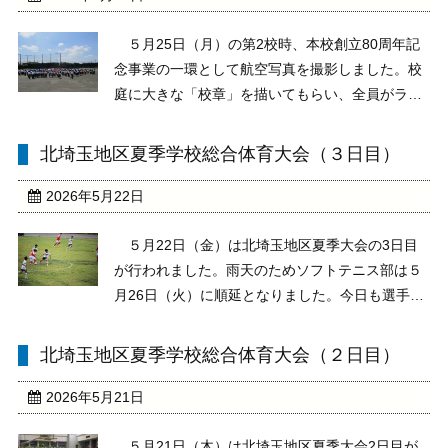
５月25日（月）の第2校時、本校創立80周年記
念事業の一環として航空写真を撮影しました。校
庭に大きな「校章」を描いてもらい、全員がライ
ンに沿って並び、「校章」を色鮮やかに形作りま
した。上空からカメラ付きドローンで撮影しても
北埼玉地区夏季学校総合体育大会（３日目）
らいました。また、全員の集合写真も4階から撮
影していただ ...
2026年5月22日
５月22日（金）は北埼玉地区夏季大会の3日目
が行われました。雨天のためソフトテニス部は５
月26日（火）に順延となりました。今日も選手は
最後まで全力でプレーしてくれました。その結
果、女子バスケットボール部（埼玉中と合同チー
北埼玉地区夏季学校総合体育大会（２日目）
ム）は見事に優勝し、県大会出場を決めました。
県大会でのさら ...
2026年5月21日
５月21日（木）は北埼玉地区夏季大会2日目が