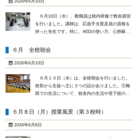
2026年6月10日
６月10日（水）、教職員は校内研修で救命講習
を行いました。講師は、応急手当普及員の資格を
持った先生です。特に、AEDの使い方、心肺蘇生
の方法を実践的に研修しました。いざというと
き、AEDを適切に使用できるよう、これからも研
６月 全校朝会
修を続けていきます。
2026年6月10日
６月１０日（水）は、全校朝会を行いました。
校長から生徒へ主に３つの話がありました。①梅
雨での生活について、校舎内の生活や登下校の交
通安全、体調管理も含めた留意点について②授業
を大切にすることの意味③友達との良好な人間関
６月８日（月）授業風景（第３校時）
係をつくる上で大切なこと です。梅雨の時期を
安全に過ごし、学 ...
2026年6月8日