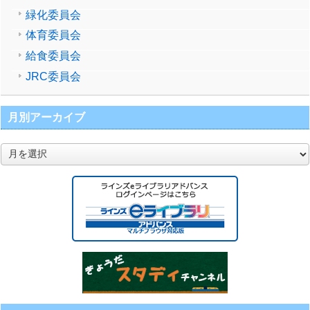
緑化委員会
体育委員会
給食委員会
JRC委員会
月別アーカイブ
月
別
ア
ー
カ
イ
ブ