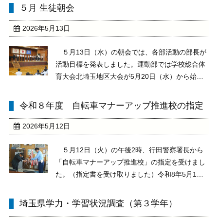
た。学力がどれくらい伸びたのか、結果を楽しみ
５月 生徒朝会
に待ちましょう。
2026年5月13日
５月13日（水）の朝会では、各部活動の部長が
活動目標を発表しました。運動部では学校総合体
育大会北埼玉地区大会が5月20日（水）から始ま
ります。運動部は県大会出場や地区大会での上位
入賞、文化部はコンクール等での金賞や上位入賞
令和８年度 自転車マナーアップ推進校の指定
など、各部とも力強く発表してくれました。大会
前の最後の練 ...
2026年5月12日
５月12日（火）の午後2時、行田警察署長から
「自転車マナーアップ推進校」の指定を受けまし
た。（指定書を受け取りました）令和8年5月1日
から9年3月31日までの指定を受けましたので、自
転車乗車時の交通マナーと交通安全に一層取り組
埼玉県学力・学習状況調査（第３学年）
んでまいります。忍中生のみなさん、ご協力をお