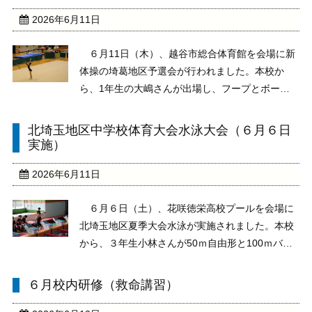
て今後学んで ...
2026年6月11日
６月11日（木）、越谷市総合体育館を会場に新
体操の埼葛地区予選会が行われました。本校か
ら、1年生の大嶋さんが出場し、フープとボール
で見事な演技を披露してくれました。お疲れさま
でした。
北埼玉地区中学校体育大会水泳大会（６月６日
実施）
2026年6月11日
６月６日（土）、花咲徳栄高校プールを会場に
北埼玉地区夏季大会水泳が実施されました。本校
から、３年生小林さんが50ｍ自由形と100ｍバタ
フライに出場しました。50ｍ自由形では2位と健
闘しました。お疲れさまでした。
６月校内研修（救命講習）