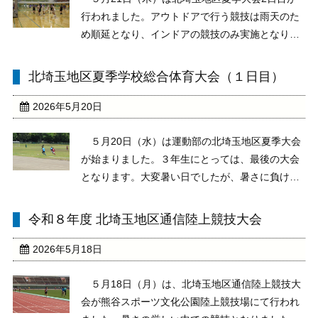
行われました。アウトドアで行う競技は雨天のた
め順延となり、インドアの競技のみ実施となりま
した。昨日同様、各部とも選手は全力を尽くして
プレーしました。その結果、剣道部女子は個人戦
北埼玉地区夏季学校総合体育大会（１日目）
で２位、３位、5位と入賞し、３名が県大会への
出場を決めまし ...
2026年5月20日
５月20日（水）は運動部の北埼玉地区夏季大会
が始まりました。３年生にとっては、最後の大会
となります。大変暑い日でしたが、暑さに負けず
選手のみなさんは全力でプレーしてくれました。
お疲れさまでした。本日の結果、男子ソフトテニ
令和８年度 北埼玉地区通信陸上競技大会
ス部が団体戦で準優勝し、県大会出場を決めまし
た。また、女子 ...
2026年5月18日
５月18日（月）は、北埼玉地区通信陸上競技大
会が熊谷スポーツ文化公園陸上競技場にて行われ