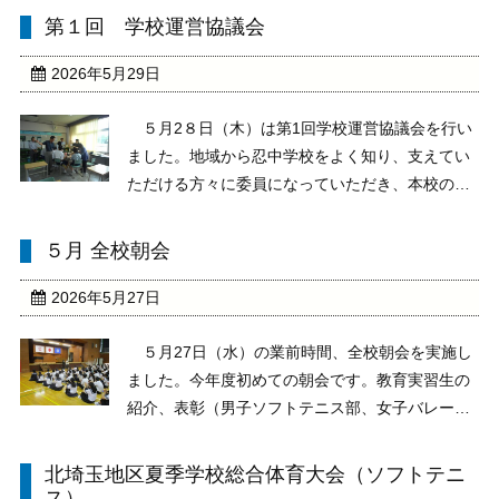
定で行います。台風6号の影響で悪天候が心配さ
第１回 学校運営協議会
れるところですが、本日は大変暑い中、奈良の班
別研修を頑張りました ...
2026年5月29日
５月2８日（木）は第1回学校運営協議会を行い
ました。地域から忍中学校をよく知り、支えてい
ただける方々に委員になっていただき、本校の教
育活動に意見を求めたり、評価をしていただいた
りしています。忍中学校の教育を地域の方々とと
５月 全校朝会
もに進めていくねらいがあります。本日は、授業
参観や学校経営 ...
2026年5月27日
５月27日（水）の業前時間、全校朝会を実施し
ました。今年度初めての朝会です。教育実習生の
紹介、表彰（男子ソフトテニス部、女子バレーボ
ール部、剣道部女子）、校長講話がありました。
校長の話は、創立80周年を迎える節目に生徒へ伝
北埼玉地区夏季学校総合体育大会（ソフトテニ
えたいこと、北埼玉地区夏季大会を終えて引退す
ス）