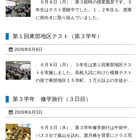
６月８日（月）、第３校時の授業風景です。３
年生はテスト受験中でした。１，２年生も、授業
に前向きに取り組んでいました。
第１回東部地区テスト（第３学年）
2026年6月8日
６月８日（月）、３年生は第１回東部地区テス
トを実施しました。高校入試に向けた模擬テスト
の形で東部地区１５市町、１万人以上の生徒が受
験します。今年度から埼玉県の入試に合わせ、マ
ークシート方式で回答することとなりました。１
第３学年 修学旅行（３日目）
校時から５校時までみな真剣にテストに臨みまし
た。
2026年6月3日
６月３日（水）、第３学年修学旅行は午前中、
バス３台で嵐山を訪れ、渡月橋を背景にクラス写