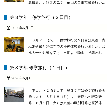
真撮影、天龍寺の見学、嵐山の自由散策を行いま
した。台風６号の影響が心配されましたが、台風
一過で晴天になりました。３日目も生徒はよく頑
第３学年 修学旅行（２日目）
張りました。この３日間たくさんの素晴らしい想
い出を持ち帰るこ ...
2026年6月2日
６月２日（火）、修学旅行の２日目は京都市内
班別研修と建仁寺での座禅体験を行いました。台
風６号の影響を受け、早朝より降雨に見舞われ、
一日悪天候の中での班別研修となりました。しか
し、全班が予定時刻に帰着し、座禅体験を進める
第３学年 修学旅行（１日目）
ことができました。コンディションは厳しい状況
でしたが、生徒は ...
2026年6月1日
本日から２泊３日で、第３学年は修学旅行を実
施します。６月１日（月）は、奈良への班別研
修、６月２日（火）は京都の班別研修と座禅体
験、６月３日（水）は嵐山への自由散策という予