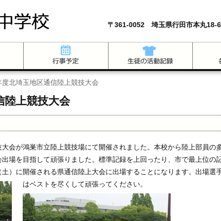
〒361-0052 埼玉県行田市本丸18-6
年度北埼玉地区通信陸上競技大会
信陸上競技大会
技大会が鴻巣市立陸上競技場にて開催されました。本校から陸上部員の
会出場を目指して頑張りました。標準記録を上回ったり、市で最上位の
（土）に開催される県通信陸上大会に出場することになります。出場選
はベストを尽くして頑張ってください。