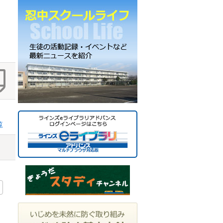
ー
カ
イ
ブ
覧