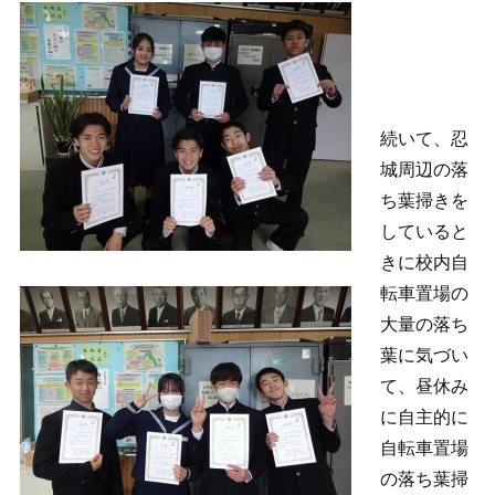
続いて、忍
城周辺の落
ち葉掃きを
していると
きに校内自
転車置場の
大量の落ち
葉に気づい
て、昼休み
に自主的に
自転車置場
の落ち葉掃