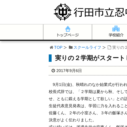
TOP
スクールライフ
実りの
実りの２学期がスタート
2017年9月6日
9月1日(金)、秋晴れのなか始業式が行わ
校長式辞では、「２学期は夏から秋、そし
せ、ともに鍛える学期として欲しい」との
生徒代表意見発表は、学習に力を入れるこ
佐藤くん、２年の小室さん、３年の飯塚さ
決意がよく伝わりました。