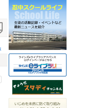
ー
カ
イ
ブ
覧