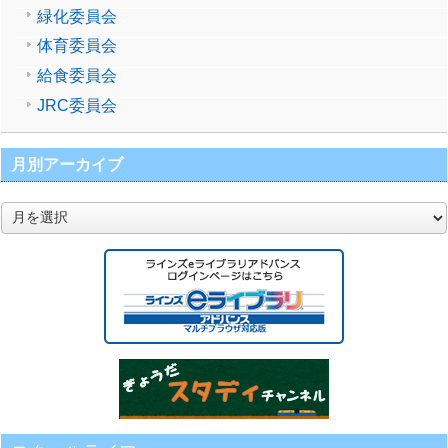
緑化委員会
体育委員会
給食委員会
JRC委員会
月別アーカイブ
月
別
ア
ー
カ
イ
ブ