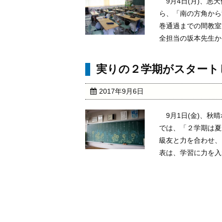
9月4日(月)、悪
ら、「南の方角から
巻通過までの間教室
全担当の坂本先生から
実りの２学期がスタート
2017年9月6日
9月1日(金)、秋
では、「２学期は夏
級友と力を合わせ、
表は、学習に力を入れ