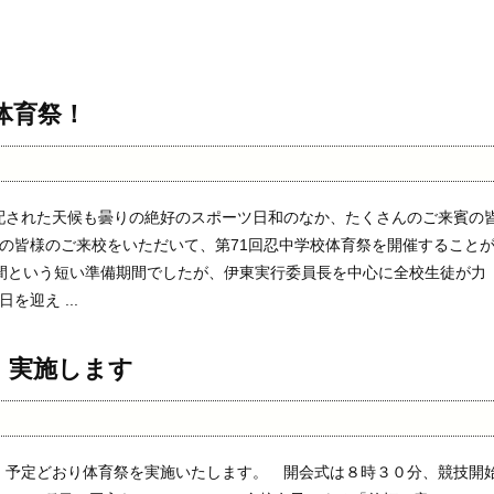
体育祭！
心配された天候も曇りの絶好のスポーツ日和のなか、たくさんのご来賓の
の皆様のご来校をいただいて、第71回忍中学校体育祭を開催すること
間という短い準備期間でしたが、伊東実行委員長を中心に全校生徒が力
を迎え ...
祭、実施します
)、予定どおり体育祭を実施いたします。 開会式は８時３０分、競技開