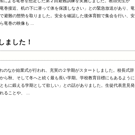
天候による竜巻を想定した第２回避難訓練を実施しました。教頭先生か
竜巻接近、机の下に潜って体を保護しなさい」との緊急放送があり、竜
で避難の態勢を取りました。安全を確認した後体育館で集会を行い、安
竜巻の映像も ...
しました！
晴れのなか始業式が行われ、充実の２学期がスタートしました。校長式辞
から秋、そして冬へと続く最も長い学期。学校教育目標にもあるように
ともに鍛える学期として欲しい」との話がありました。生徒代表意見発
ることや、 ...