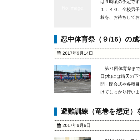
は９時頃の予定です
１：４０、全校男子
校を、お待ちしておりま
忍中体育祭（９/16）の
2017年9月14日
第71回体育祭まで
日(水)には晴天の
開・閉会式や各種目
けてしっかり行いまし
避難訓練（竜巻を想定）
2017年9月6日