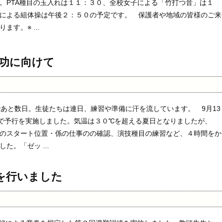
。PTA種目の玉入れは１１：３０、全校女子による「竹打つ音」は１
による組体操は午後２：５０の予定です。 保護者や地域の皆様のご来
す。※ ...
成功に向けて
あと数日。生徒たちは連日、練習や準備に汗を流しています。 9月13
下で予行を実施しました。気温は３０℃を超える夏日となりましたが、
のスタート位置・係の仕事のの確認、演技種目の練習など、４時間をか
た。「ゼッ ...
を行いました