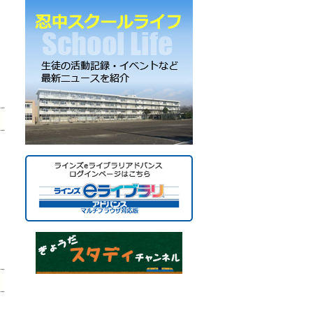
ー
カ
イ
ブ