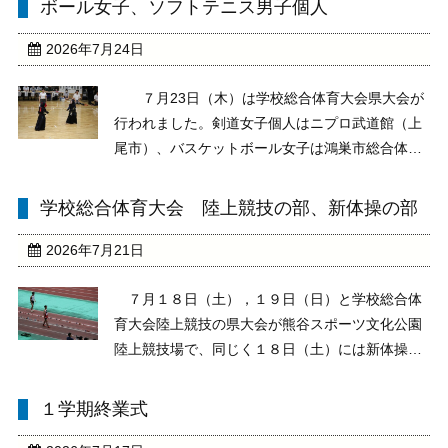
ボール女子、ソフトテニス男子個人
2026年7月24日
７月23日（木）は学校総合体育大会県大会が
行われました。剣道女子個人はニプロ武道館（上
尾市）、バスケットボール女子は鴻巣市総合体育
館、ソフトテニス男子個人は熊谷スポーツ文化公
園でそれぞれ行われました。剣道女子個人では、
学校総合体育大会 陸上競技の部、新体操の部
3名のうち１名が3回戦進出、ソフトテニス男子個
人はベスト3 ...
2026年7月21日
７月１８日（土），１９日（日）と学校総合体
育大会陸上競技の県大会が熊谷スポーツ文化公園
陸上競技場で、同じく１８日（土）には新体操の
県大会が秩父市文化体育センターでそれぞれ開催
されました。陸上競技には、男子走幅跳、男子砲
１学期終業式
丸投、女子1500ｍに3年生が1名ずつ出場し、新体