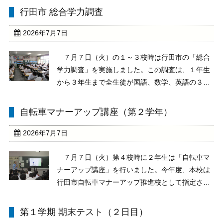
表（呼びかけ）しました。図書委員からは推薦図
行田市 総合学力調査
書の紹介や図書室の書籍の利用について、奉仕美
化委員からは清掃 ...
2026年7月7日
７月７日（火）の１～３校時は行田市の「総合
学力調査」を実施しました。この調査は、１年生
から３年生まで全生徒が国語、数学、英語の３教
科の学力調査を実施し、その結果を業者に分析し
てもらいます。その後、各自の課題に合わせたド
自転車マナーアップ講座（第２学年）
リル問題が与えられ、タブレット上で弱点克服に
取り組み、学力向 ...
2026年7月7日
７月７日（火）第４校時に２年生は「自転車マ
ナーアップ講座」を行いました。今年度、本校は
行田市自転車マナーアップ推進校として指定さ
れ、その取組の１つとして行田警察署交通課の方
から、自転車乗車に関するマナーや順守すべき道
第１学期 期末テスト（２日目）
路交通法等について講義を受けました。みな、真