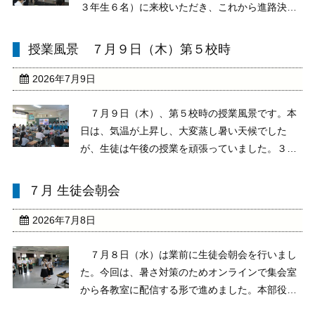
３年生６名）に来校いただき、これから進路決定
を控える本校３年生に、高校の特色・特徴や中学
時代の受験勉強に励んだ経験など話していただく
授業風景 ７月９日（木）第５校時
ものです。本校生徒にとっては貴重な経験となり
ました。「夏 ...
2026年7月9日
７月９日（木）、第５校時の授業風景です。本
日は、気温が上昇し、大変蒸し暑い天候でした
が、生徒は午後の授業を頑張っていました。３年
生は２年生に対し、「修学旅行の報告」を行って
いました。すべての班がタブレットを使ってプレ
７月 生徒会朝会
ゼンテーションを上手に進めていました。２年生
は来年の修学旅行が ...
2026年7月8日
７月８日（水）は業前に生徒会朝会を行いまし
た。今回は、暑さ対策のためオンラインで集会室
から各教室に配信する形で進めました。本部役員
進行のもと、図書委員と奉仕美化委員の代表が発