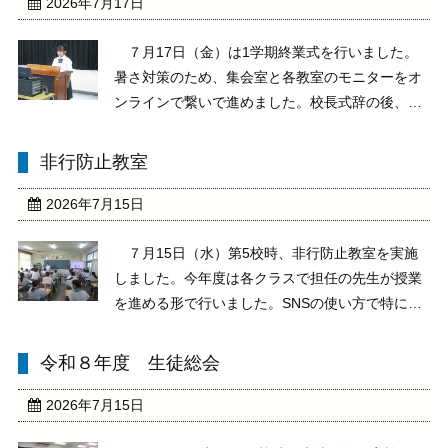
操には1年 ...
2026年7月17日
７月17日（金）は1学期終業式を行いました。
暑さ対策のため、集会室と各教室のモニターをオ
ンラインで繋いで進めました。校長式辞の後、1
学期の振り返りと今後の抱負を各学年の生徒代表
が発表してくれました。自己の成長や努力したこ
非行防止教室
と、頑張ったことを堂々と発表してくれました。
選挙管理委員会 ...
2026年7月15日
７月15日（水）第5校時、非行防止教室を実施
しました。今年度は各クラスで担任の先生が授業
を進める形で行いました。SNSの使い方で特に留
意しなければならないことについて、個人で考え
たり、グループ協議をしたりして進めました。み
令和８年度 生徒総会
な真剣に授業に取り組み、SNS利用の落とし穴に
ついてしっ ...
2026年7月15日