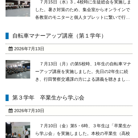
７月15日（水）3，4校時に生徒総会を実施しま
した。暑さ対策のため、集会室からオンラインで
各教室のモニターと個人タブレットに繋いで行い
ました。審議の結果、「生徒会活動方針」「令和
８年度予算」「生徒会専門委員会活動方針・計
自転車マナーアップ講座（第１学年）
画」「部活動の活動目標」が承認されました。
「忍中学校をもっ ...
2026年7月13日
７月13日（月）の第5校時、1年生の自転車マナ
ーアップ講座を実施しました。先日の2年生に続
き、行田警察交通課の方による講義を聴きまし
た。安全に自転車に乗るための留意点や道路交通
法改正による違反の運転などしっかり教えていた
第３学年 卒業生から学ぶ会
だきました。夏休み中も交通事故防止に努めてく
ださい。
2026年7月10日
７月10日（金）第5・6時、３年生は「卒業生か
ら学ぶ会」を実施しました。本校の卒業生（高校