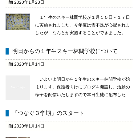
2020年1月23日
１年生のスキー林間学校が１月１５日～１７日
に実施されました。今年度は雪不足が心配されま
したが、なんとか実施することができました。初
めてスキーを経験した生徒もあきらめずに努力
し、最終日にはスキーを楽しむまで上達していま
明日からの１年生スキー林間学校について
した。大きな自信になったと思います。また、寝
食を共にしたことで ...
2020年1月14日
いよいよ明日から１年生のスキー林間学校が始
まります。保護者向けにブログを開設し、活動の
様子を配信いたしますので本日生徒に配布したお
知らせをご参照ください。また、先週末からイン
フルエンザに罹患している生徒が多くなってきま
「つなぐ３学期」のスタート
した。生徒の体調には十分注意し、現地での蔓延
防止にご理解とご ...
2020年1月14日