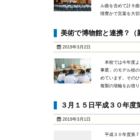
ル曲を含めて計９曲
情豊かで言葉を大切に
美術で博物館と連携？（
2019年3月2日
本校では今年度よ
事業」のモデル校の
めています。そのひ
複製の埴輪をお借りし
３月１５日平成３０年度
2019年3月1日
平成３０年度第７