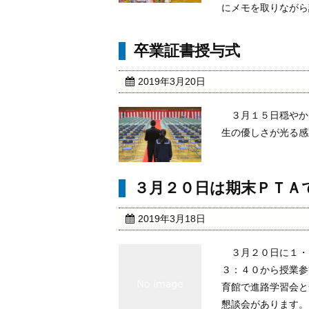
にメモを取りながら話
卒業証書授与式
2019年3月20日
３月１５日穏やか
生の優しさが光る感
３月２０日は期末ＰＴＡ
2019年3月18日
３月２０日に１・
３：４０から授業参
育館で進路学習会と
懇談会があります。