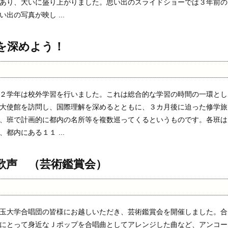
あり、大いに盛り上がりました。思い出のスライドショーでは３年前の
出の写真が映し ...
を深めよう！
２学年は校外学習を行いました。これは総合的な学習の時間の一環とし
大使館を訪問し、国際理解を深めるとともに、３カ月後に迫った修学旅
、班で計画的に都内の名所等を複数巡ってくるというものです。各班は
都内にある１１ ...
歌声 （芸術鑑賞会）
玉大学合唱団の皆様にお越しいただき、芸術鑑賞会を開催しました。合
にとって身近なＪポップを合唱曲としてアレンジした曲など、アンコー