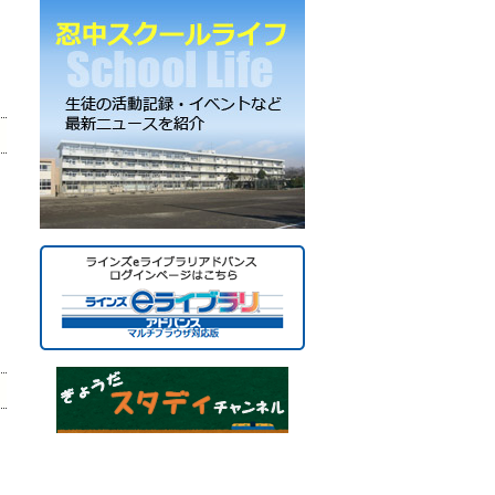
ー
カ
イ
ブ