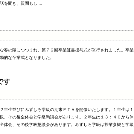
を聞き、質問もし ...
な春の陽につつまれ、第７２回卒業証書授与式が挙行されました。卒業
動的な卒業式となりました。
です
２年生並びにみずしろ学級の期末ＰＴＡを開催いたします。１年生は１
観、その後全体会と学級懇談会があります。２年生は１３：４０から体
全体会、その後学級懇談会があります。みずしろ学級は授業参観と学級