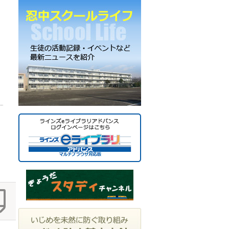
ー
カ
イ
ブ