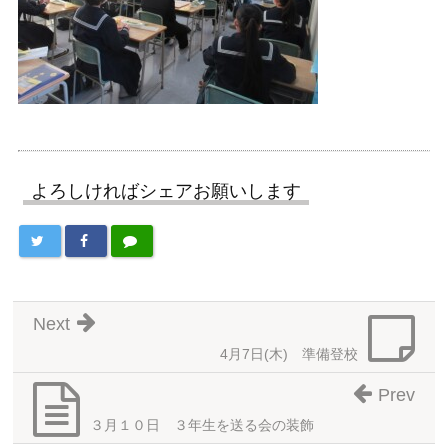
よろしければシェアお願いします
Next
4月7日(木) 準備登校
Prev
３月１０日 ３年生を送る会の装飾