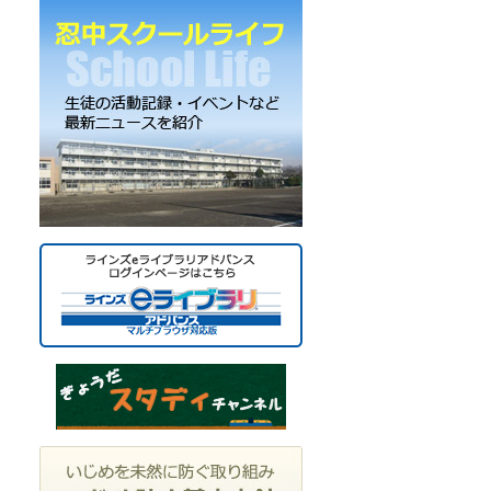
ー
カ
イ
ブ