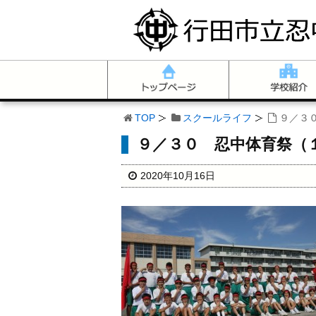
TOP
スクールライフ
９／３
９／３０ 忍中体育祭（
2020年10月16日