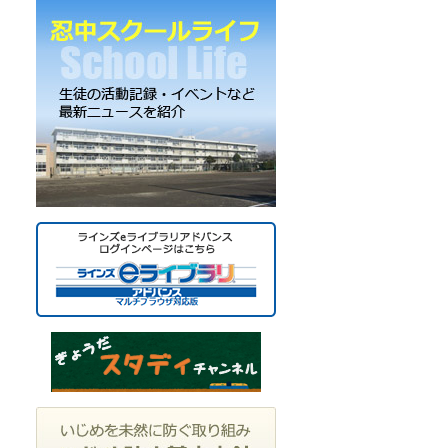
ー
カ
イ
ブ