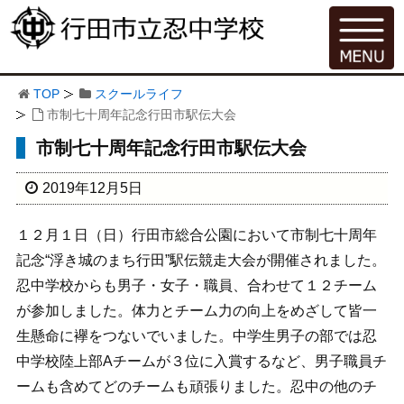
TOP
スクールライフ
市制七十周年記念行田市駅伝大会
市制七十周年記念行田市駅伝大会
2019年12月5日
１２月１日（日）行田市総合公園において市制七十周年
記念“浮き城のまち行田”駅伝競走大会が開催されました。
忍中学校からも男子・女子・職員、合わせて１２チーム
が参加しました。体力とチーム力の向上をめざして皆一
生懸命に襷をつないでいました。中学生男子の部では忍
中学校陸上部Aチームが３位に入賞するなど、男子職員チ
ームも含めてどのチームも頑張りました。忍中の他のチ