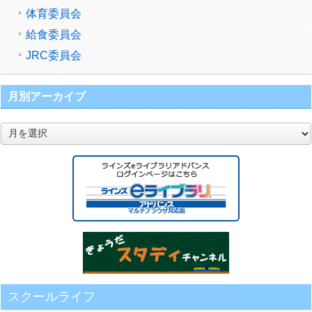
体育委員会
給食委員会
JRC委員会
月別アーカイブ
月
別
ア
ー
カ
イ
ブ
スクールライフ