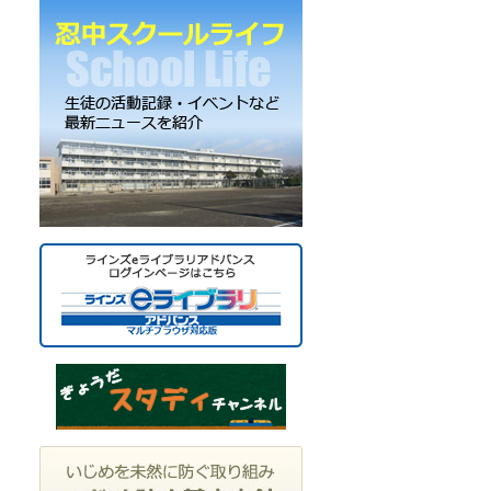
ー
カ
イ
ブ