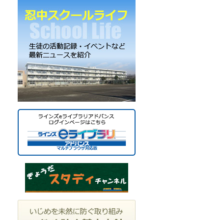
ー
カ
イ
ブ