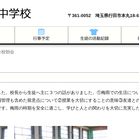
〒361-0052 埼玉県行田市本丸18-6
全校朝会
た。校長から生徒へ主に３つの話がありました。①梅雨での生活につ
調管理も含めた留意点について②授業を大切にすることの意味③友達と
です。梅雨の時期を安全に過ごし、学びと人との関わりを大切に充実し