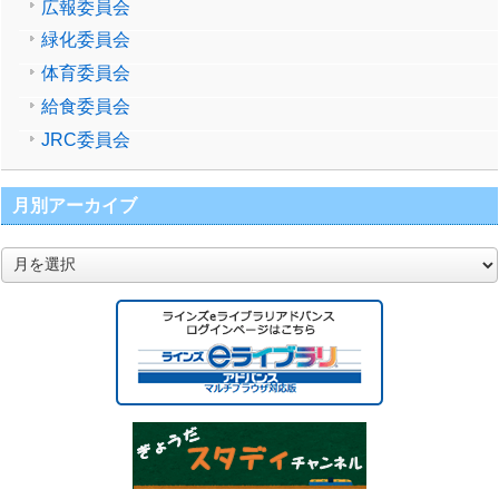
広報委員会
緑化委員会
体育委員会
給食委員会
JRC委員会
月別アーカイブ
月
別
ア
ー
カ
イ
ブ