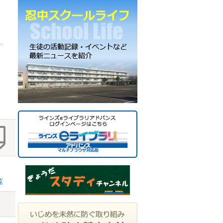
ー
カ
イ
ブ
覧