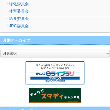
緑化委員会
体育委員会
給食委員会
JRC委員会
月別アーカイブ
月
別
ア
ー
カ
イ
ブ