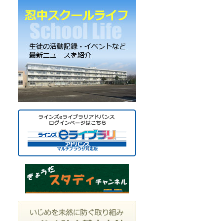
ー
カ
イ
ブ