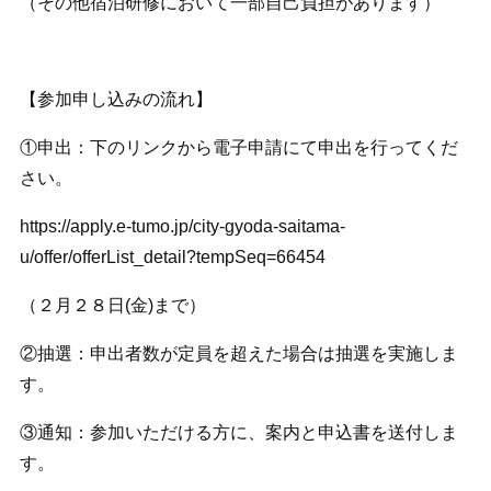
（その他宿泊研修において一部自己負担があります）
【参加申し込みの流れ】
①申出：下のリンクから電子申請にて申出を行ってくだ
さい。
https://apply.e-tumo.jp/city-gyoda-saitama-
u/offer/offerList_detail?tempSeq=66454
（２月２８日(金)まで）
②抽選：申出者数が定員を超えた場合は抽選を実施しま
す。
③通知：参加いただける方に、案内と申込書を送付しま
す。