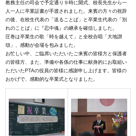
教務主任の司会で予定通り９時に開式、校長先生から一
人一人に卒業証書が手渡されました。来賓の方々の祝辞
の後、在校生代表の「送ることば」と卒業生代表の「別
れのことば」に『忍中魂』の継承を確信しました。
圧巻は卒業生の歌「時を越えて」と全校合唱「大地讃
頌」、感動が会場を包みました。
お忙しい中、ご臨席いただいたご来賓の皆様方と保護者
の皆様方、また、準備や各係の仕事に献身的にお取組い
ただいたPTAの役員の皆様に感謝申し上げます。皆様の
おかげで、感動的な卒業式となりました。