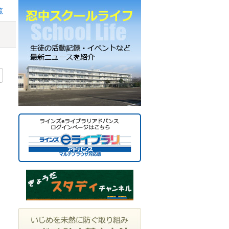
ー
覧
カ
イ
ブ