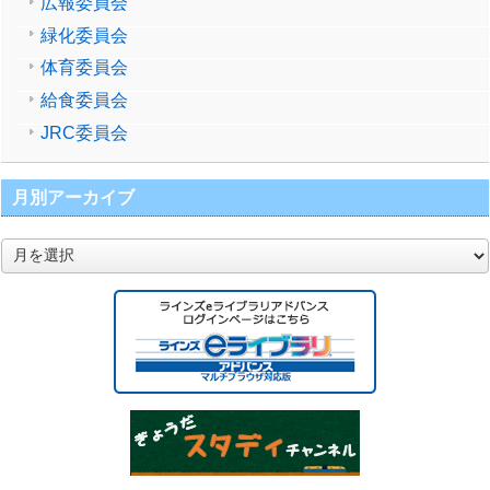
広報委員会
緑化委員会
体育委員会
給食委員会
JRC委員会
月別アーカイブ
月
別
ア
ー
カ
イ
ブ