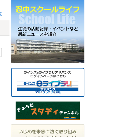
ー
カ
覧
イ
ブ