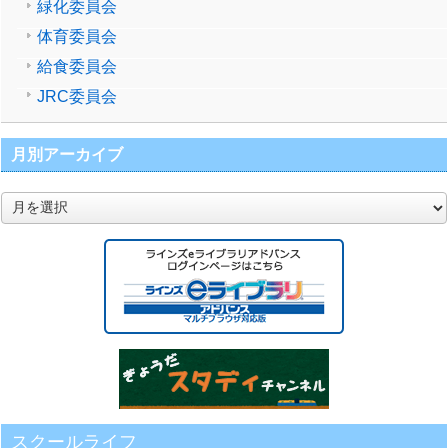
緑化委員会
体育委員会
給食委員会
JRC委員会
月別アーカイブ
月
別
ア
ー
カ
イ
ブ
スクールライフ