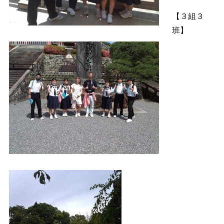
【３組３
班】