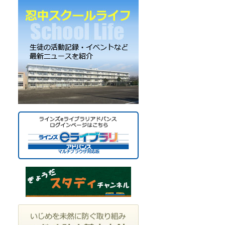
ー
カ
イ
ブ