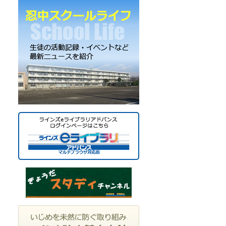
ー
カ
イ
ブ