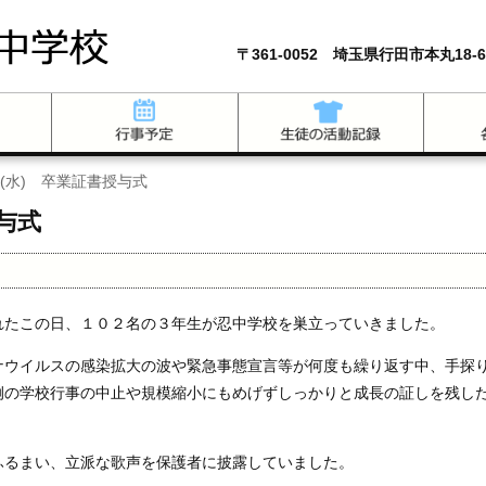
〒361-0052 埼玉県行田市本丸18-6
日(水) 卒業証書授与式
授与式
れたこの日、１０２名の３年生が忍中学校を巣立っていきました。
ナウイルスの感染拡大の波や緊急事態宣言等が何度も繰り返す中、手探
例の学校行事の中止や規模縮小にもめげずしっかりと成長の証しを残し
ふるまい、立派な歌声を保護者に披露していました。