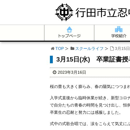
TOP
スクールライフ
3月15
3月15日(水) 卒業証書
2023年3月16日
桜の蕾も大きく膨らみ、春の陽気につつま
入学式直後から臨時休業が続き、新型コロ
で自分たちの青春の時間を見つけ出し、恒
卒業生の忍耐と努力には感服しました。
式中の式歌合唱では、涙をこらえて気丈に