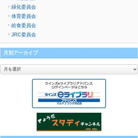
緑化委員会
体育委員会
給食委員会
JRC委員会
月別アーカイブ
月
別
ア
ー
カ
イ
ブ