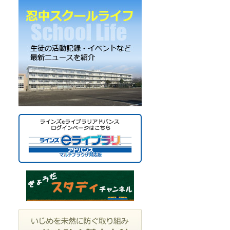
ー
カ
イ
ブ