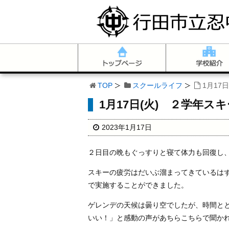
TOP
スクールライフ
1月17
1月17日(火) ２学年ス
2023年1月17日
２日目の晩もぐっすりと寝て体力も回復し
スキーの疲労はだいぶ溜まってきているは
で実施することができました。
ゲレンデの天候は曇り空でしたが、時間と
いい！」と感動の声があちらこちらで聞か